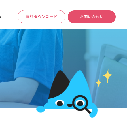
ム
お
問
い
合
わ
せ
資
料
ダ
ウ
ン
ロ
ー
ド