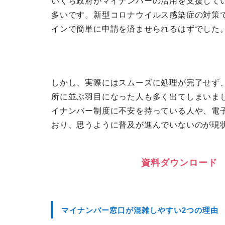
いくら政府がマイナンバーの活用を支援して
多いです。新型コロナウイルス感染症の対策
インで簡単に申請を済ませられるはずでした
しかし、実際にはスムーズに処理が完了せず
所に並ぶ羽目になった人も多く出てしまいま
イナンバー制度に不安を持っている人や、電
おり、思うように普及が進んでいないのが現
資
料
ダ
ウ
ン
ロ
ー
ド
マイナンバー窓口が混雑しやすい2つの理由