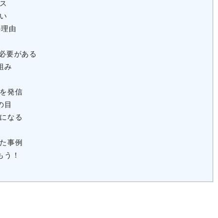
ス
い
の理由
る必要がある
組み
を発信
の目
になる
た事例
もう！