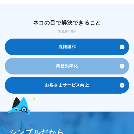
ネコの目で解決できること
SOLUTION
混
雑
緩
和
業
務
効
率
化
お
客
さ
ま
サ
ー
ビ
ス
向
上
シンプルだから、