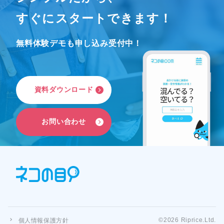
すぐにスタートできます！
無料体験デモも申し込み受付中！
資
料
ダ
ウ
ン
ロ
ー
ド
お
問
い
合
わ
せ
©
2026
Riprice.Ltd.
個人情報保護方針