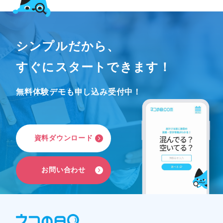
シンプルだから、
すぐにスタートできます！
無料体験デモも申し込み受付中！
資
料
ダ
ウ
ン
ロ
ー
ド
お
問
い
合
わ
せ