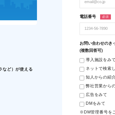
電話番号
必須
お問い合わせのき
(複数回答可)
導入施設をみ
ネットで検索
ラなど）が使える
知人からの紹
弊社営業から
広告をみて
DMをみて
※DM管理番号を