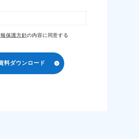
情報保護方針
の内容に同意する
資
料
ダ
ウ
ン
ロ
ー
ド