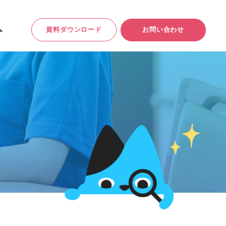
ム
お
問
い
合
わ
せ
資
料
ダ
ウ
ン
ロ
ー
ド