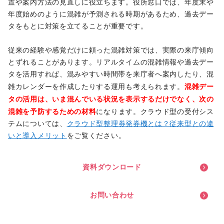
置や案内方法の見直しに役立ちます。役所窓口では、年度末や
年度始めのように混雑が予測される時期があるため、過去デー
タをもとに対策を立てることが重要です。
従来の経験や感覚だけに頼った混雑対策では、実際の来庁傾向
とずれることがあります。リアルタイムの混雑情報や過去デー
タを活用すれば、混みやすい時間帯を来庁者へ案内したり、混
混雑デー
雑カレンダーを作成したりする運用も考えられます。
タの活用は、いま混んでいる状況を表示するだけでなく、次の
混雑を予防するための材料
になります。クラウド型の受付シス
テムについては、
クラウド型整理券発券機とは？従来型との違
いと導入メリット
をご覧ください。
資
料
ダ
ウ
ン
ロ
ー
ド
お
問
い
合
わ
せ