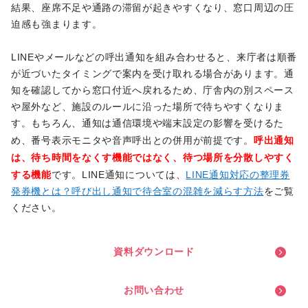
結果、座席不足や通路の滞留が起きやすくなり、窓口周辺の圧
迫感も強まります。
LINEやメールなどの呼出通知を組み合わせると、来庁者は順番
が近づいたタイミングで案内を受け取れる場合があります。通
知を確認してから窓口付近へ戻れるため、庁舎内の別スペース
や屋外など、施設のルールに沿った場所で待ちやすくなりま
す。もちろん、通知は通信環境や端末設定の影響を受けるた
呼出通知
め、番号表示モニタや音声呼出との併用が前提です。
は、待ち時間をなくす機能ではなく、待つ場所を分散しやすく
する機能
です。LINE通知については、
LINE通知対応の整理券
発券機とは？呼び出し通知で待合室の混雑を減らす方法
をご覧
ください。
資
料
ダ
ウ
ン
ロ
ー
ド
お
問
い
合
わ
せ