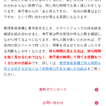
か、現在どの番号が呼ばれているのか、あと何人待っているの
かがわからない状態では、同じ待ち時間でも長く感じやすくな
ります。来庁者からの「あと何人ですか」「自分の順番はまだ
ですか」という問い合わせが増える原因にもなります。
整理券発券機と番号表示モニタ、スマートフォンでの待合状況
確認を組み合わせると、来庁者は呼出状況や待ち人数を確認し
ながら待てるようになります。待ち人数が多いとわかれば、庁
舎内の別スペースで待ったり、用事を済ませてから戻ったりす
待ち時間の見える化は、待ち時間
る判断もしやすくなります。
を短く見せるためではなく、来庁者が納得して待てる状態をつ
くるための仕組み
です。詳しくは、
整理券発券機で待ち時間を
見える化する方法とは？利用者の不安を減らす仕組み
をご覧く
ださい。
資
料
ダ
ウ
ン
ロ
ー
ド
お
問
い
合
わ
せ