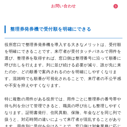
お
問
い
合
わ
せ
整理券発券機で受付順を明確にできる
役所窓口で整理券発券機を導入する大きなメリットは、受付順
を明確にできることです。来庁者が受付タッチパネルで用件を
選び、整理券を取得すれば、窓口側は整理番号に沿って順番に
呼び出しを行えます。列に並び続ける必要が減り、誰が先に来
たのか、どの順番で案内されるのかを明確にしやすくなりま
す。混雑時でも順番が可視化されることで、来庁者の不公平感
や不安を抑えやすくなります。
特に複数の用件がある役所では、用件ごとに整理券の番号帯や
待ち列を分けて管理できると、職員の呼び出しも整理しやすく
なります。証明書発行、住民異動、保険、年金などを同じ列で
扱うと、対応時間の違いによって来庁者が混乱することがあり
ます。用件別に受付を分けることで、窓口側は対象業務に応じ