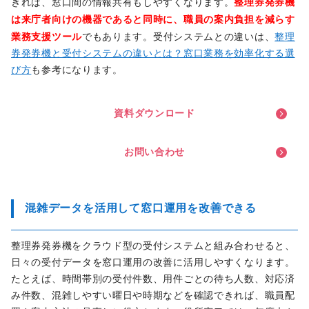
整理券発券機
きれば、窓口間の情報共有もしやすくなります。
は来庁者向けの機器であると同時に、職員の案内負担を減らす
業務支援ツール
でもあります。受付システムとの違いは、
整理
券発券機と受付システムの違いとは？窓口業務を効率化する選
び方
も参考になります。
資
料
ダ
ウ
ン
ロ
ー
ド
お
問
い
合
わ
せ
混雑データを活用して窓口運用を改善できる
整理券発券機をクラウド型の受付システムと組み合わせると、
日々の受付データを窓口運用の改善に活用しやすくなります。
たとえば、時間帯別の受付件数、用件ごとの待ち人数、対応済
み件数、混雑しやすい曜日や時期などを確認できれば、職員配