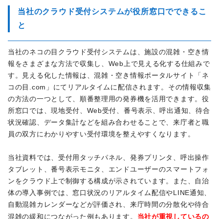
当社のクラウド受付システムが役所窓口でできるこ
と
当社のネコの目クラウド受付システムは、施設の混雑・空き情
報をさまざまな方法で収集し、Web上で見える化する仕組みで
す。見える化した情報は、混雑・空き情報ポータルサイト「ネ
コの目.com」にてリアルタイムに配信されます。その情報収集
の方法の一つとして、順番整理用の発券機を活用できます。役
所窓口では、現地受付、Web受付、番号表示、呼出通知、待合
状況確認、データ集計などを組み合わせることで、来庁者と職
員の双方にわかりやすい受付環境を整えやすくなります。
当社資料では、受付用タッチパネル、発券プリンタ、呼出操作
タブレット、番号表示モニタ、エンドユーザーのスマートフォ
ンをクラウド上で制御する構成が示されています。また、自治
体の導入事例では、窓口状況のリアルタイム配信やLINE通知、
自動混雑カレンダーなどが評価され、来庁時間の分散化や待合
当社が重視しているの
混雑の緩和につながった例もあります。