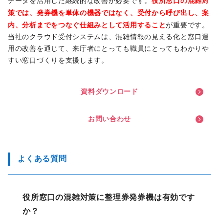
役所窓口の混雑対
データを活用した継続的な改善が必要です。
策では、発券機を単体の機器ではなく、受付から呼び出し、案
内、分析までをつなぐ仕組みとして活用すること
が重要です。
当社のクラウド受付システムは、混雑情報の見える化と窓口運
用の改善を通じて、来庁者にとっても職員にとってもわかりや
すい窓口づくりを支援します。
資
料
ダ
ウ
ン
ロ
ー
ド
お
問
い
合
わ
せ
よくある質問
役所窓口の混雑対策に整理券発券機は有効です
か？