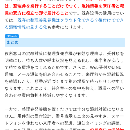
は、整理券を発行することだけでなく、混雑情報を来庁者と職
員の双方に役立つ形で届けること
です。既存設備の活用につい
ては、
既存の整理券発券機はクラウド化できる？後付けででき
る混雑情報の見える化
も参考になります。
まとめ
役所窓口の混雑対策に整理券発券機が有効な理由は、受付順を
明確にし、待ち人数や呼出状況を見える化し、来庁者が安心し
て待てる環境をつくれるためです。さらに、Web受付やLINE
通知、メール通知を組み合わせることで、来庁前から混雑状況
を確認したり、順番が近づくまで別の場所で待ったりしやすく
なります。これにより、待合室への集中を抑え、職員への問い
合わせや案内負担も軽減しやすくなります。
一方で、整理券発券機を置くだけでは十分な混雑対策になりま
せん。用件別の受付設計、番号表示モニタの見やすさ、スマー
トフォンを使わない来庁者への配慮、通知タイミングの調整、