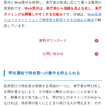
受付とWeb受付を併用し、来庁者の状況に応じて選べる運用が
Web受付は、来庁前から混雑を見える化し、来庁
現実的です。
タイミングを調整しやすくする仕組み
です。詳細は、
Web発券
とは？スマートフォンで整理券を取得できる仕組みを解説
で解
説しています。
資
料
ダ
ウ
ン
ロ
ー
ド
お
問
い
合
わ
せ
呼出通知で待合室への集中を抑えられる
役所窓口で待合室が混雑する理由の一つに、来庁者が呼び出し
を聞き逃さないよう、その場から離れられないことがありま
す。順番がまだ先であっても、呼び出しのタイミングがわから
なければ、待合席の近くにとどまり続ける人が増えます。その