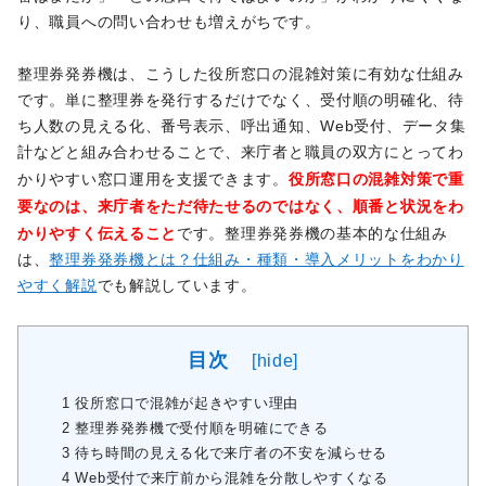
り、職員への問い合わせも増えがちです。
整理券発券機は、こうした役所窓口の混雑対策に有効な仕組み
です。単に整理券を発行するだけでなく、受付順の明確化、待
ち人数の見える化、番号表示、呼出通知、Web受付、データ集
計などと組み合わせることで、来庁者と職員の双方にとってわ
役所窓口の混雑対策で重
かりやすい窓口運用を支援できます。
要なのは、来庁者をただ待たせるのではなく、順番と状況をわ
かりやすく伝えること
です。整理券発券機の基本的な仕組み
は、
整理券発券機とは？仕組み・種類・導入メリットをわかり
やすく解説
でも解説しています。
目次
[
hide
]
1
役所窓口で混雑が起きやすい理由
2
整理券発券機で受付順を明確にできる
3
待ち時間の見える化で来庁者の不安を減らせる
4
Web受付で来庁前から混雑を分散しやすくなる