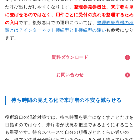
整理券発券機は、来庁者を単
た呼び出しがしやすくなります。
に並ばせるのではなく、用件ごとに受付の流れを整理するため
の入口
です。複数窓口での運用については、
整理券発券機の種
類とは？インターネット接続型と非接続型の違い
も参考になり
ます。
資
料
ダ
ウ
ン
ロ
ー
ド
お
問
い
合
わ
せ
待ち時間の見える化で来庁者の不安を減らせる
役所窓口の混雑対策では、待ち時間を完全になくすことだけを
目指すのではなく、来庁者が状況を把握できるようにすること
も重要です。待合スペースで自分の順番がどれくらい近いの