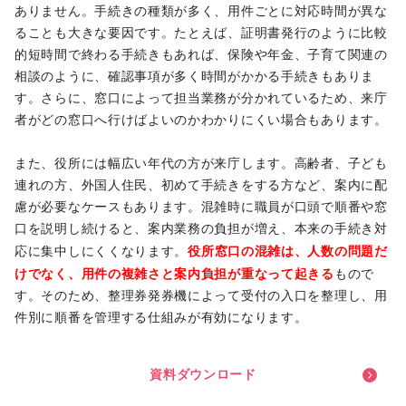
ありません。手続きの種類が多く、用件ごとに対応時間が異な
ることも大きな要因です。たとえば、証明書発行のように比較
的短時間で終わる手続きもあれば、保険や年金、子育て関連の
相談のように、確認事項が多く時間がかかる手続きもありま
す。さらに、窓口によって担当業務が分かれているため、来庁
者がどの窓口へ行けばよいのかわかりにくい場合もあります。
また、役所には幅広い年代の方が来庁します。高齢者、子ども
連れの方、外国人住民、初めて手続きをする方など、案内に配
慮が必要なケースもあります。混雑時に職員が口頭で順番や窓
口を説明し続けると、案内業務の負担が増え、本来の手続き対
役所窓口の混雑は、人数の問題だ
応に集中しにくくなります。
けでなく、用件の複雑さと案内負担が重なって起きる
もので
す。そのため、整理券発券機によって受付の入口を整理し、用
件別に順番を管理する仕組みが有効になります。
資
料
ダ
ウ
ン
ロ
ー
ド